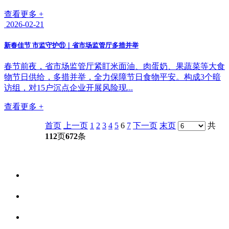
查看更多 +
2026-02-21
新春佳节 市监守护⑪｜省市场监管厅多措并举
春节前夜，省市场监管厅紧盯米面油、肉蛋奶、果蔬菜等大食
物节日供给，多措并举，全力保障节日食物平安。构成3个暗
访组，对15户沉点企业开展风险现...
查看更多 +
首页
上一页
1
2
3
4
5
6
7
下一页
末页
共
112
页
672
条
关于我们
食品安全资讯
食品安全动态