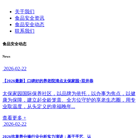
关于我们
食品安全资讯
食品安全动态
联系我们
食品安全动态
News
2026-02-22
【2026最新】口碑好的养老院清点太保家园+双井恭
太保家园国际保养社区，以品牌为依托，以办事为焦点，以健
康为保障，建立起全龄笼盖、全方位守护的享老生态圈，用专
业取温度，从头定义的幸福晚年...
查看更多 +
2026-02-22
2026抗衰养分操行业分析实力演讲：基于手艺、认